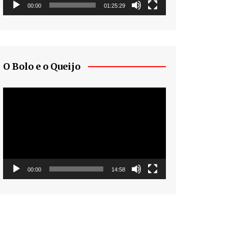
00:00
01:25:29
O Bolo e o Queijo
Tocador
de
vídeo
00:00
14:58