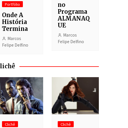
no
Portfólio
Programa
Onde A
ALMANAQ
História
UE
Termina
Marcos
Marcos
Felipe Delfino
Felipe Delfino
lichê
Clichê
Clichê