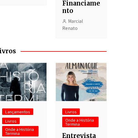
Financiame
nto
Marcial
Renato
ivros
Lançamentos
Livros
Onde a História
Livros
Termina
Onde a História
Termina
Entrevista