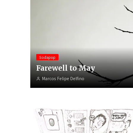
Sodapop
Farewell to May
Marcos Felipe Delfino