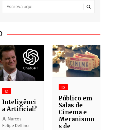
D
ID
ID
Público em
Inteligênci
Salas de
a Artificial?
Cinema e
Mecanismo
Marcos
Felipe Delfino
s de