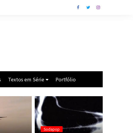
s
Textos em Série
Portfólio
Os Cavaleiros de Lim
Crise
Antes da Praia
Man With the Gun
Sodapop