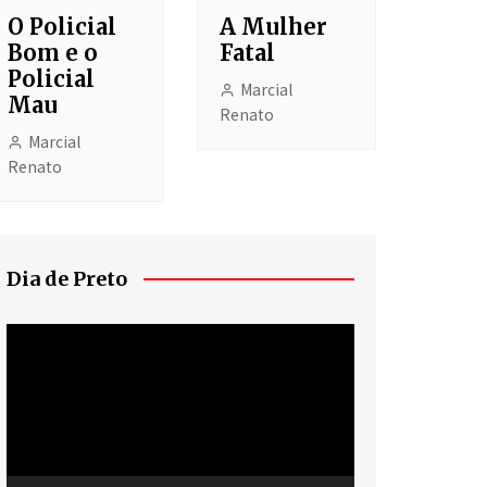
O Policial
A Mulher
Bom e o
Fatal
Policial
Marcial
Mau
Renato
Marcial
Renato
Dia de Preto
Tocador
de
vídeo