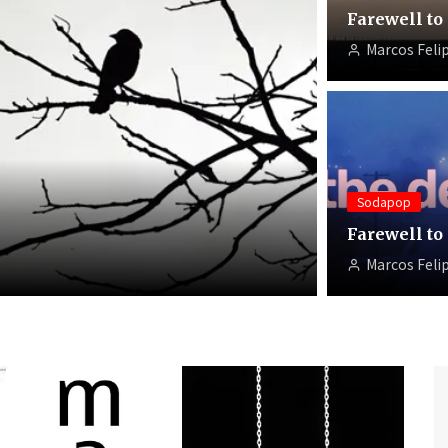
Farewell to
Marcos Felip
Sodapop
Sodapop
Farewell
Farewell to
Marcos Felipe
Marcos Felip