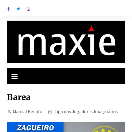
Ir
para
o
conteúdo
Barea
Marcial Renato
Liga dos Jogadores Imaginários