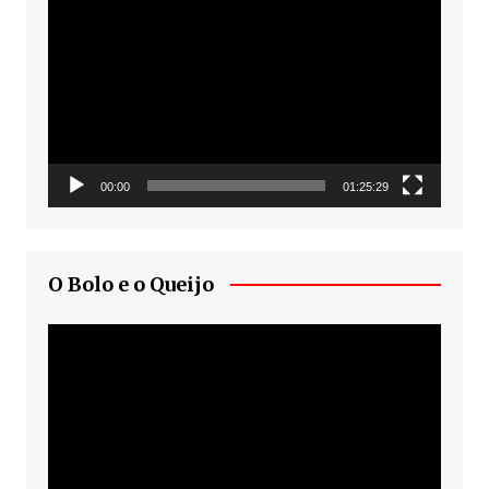
de
vídeo
00:00
01:25:29
O Bolo e o Queijo
Tocador
de
vídeo