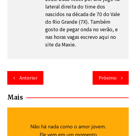
lateral direita do time dos
nascidos na década de 70 do Vale
do Rio Grande (7X). Também
gosto de pegar onda no verão, e
nas horas vagas escrevo aqui no
site da Maxie.
Navegação
Anterior
Próximo
de
Post
Mais