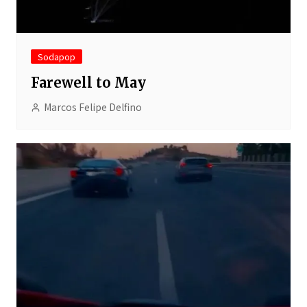
Sodapop
Farewell to May
Marcos Felipe Delfino