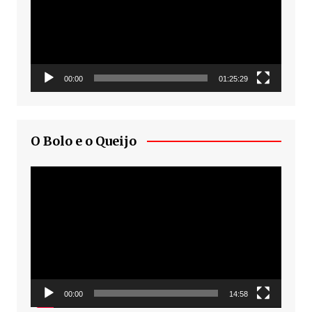
00:00
01:25:29
O Bolo e o Queijo
Tocador
de
vídeo
00:00
14:58