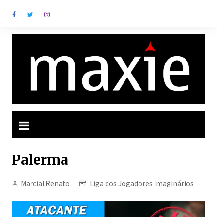
Ir
para
o
conteúdo
Palerma
Marcial Renato
Liga dos Jogadores Imaginários