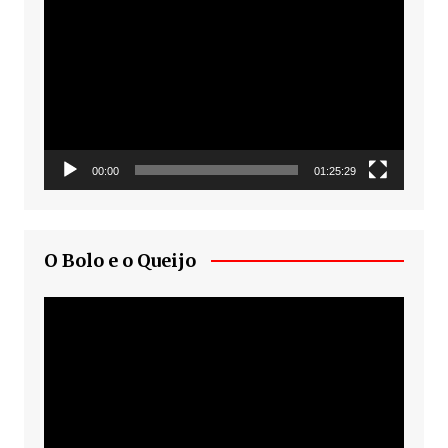
de
vídeo
00:00
01:25:29
O Bolo e o Queijo
Tocador
de
vídeo