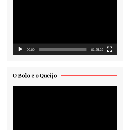
de
vídeo
00:00
01:25:29
O Bolo e o Queijo
Tocador
de
vídeo