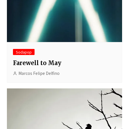
Sodapop
Farewell to May
Marcos Felipe Delfino