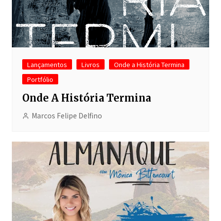
Lançamentos
Livros
Onde a História Termina
Portfólio
Onde A História Termina
Marcos Felipe Delfino