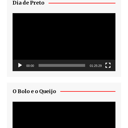
Dia de Preto
Tocador
de
vídeo
00:00
01:25:29
O Bolo e o Queijo
Tocador
de
vídeo