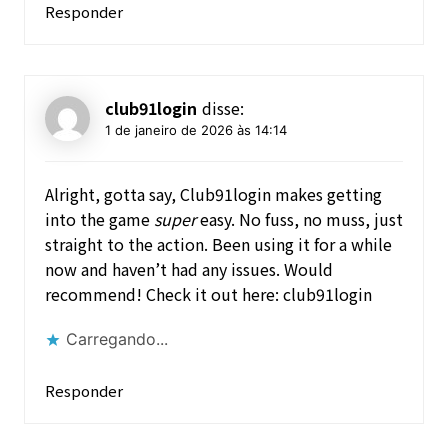
Responder
club91login
disse:
1 de janeiro de 2026 às 14:14
Alright, gotta say, Club91login makes getting
into the game
super
easy. No fuss, no muss, just
straight to the action. Been using it for a while
now and haven’t had any issues. Would
recommend! Check it out here:
club91login
Carregando...
Responder