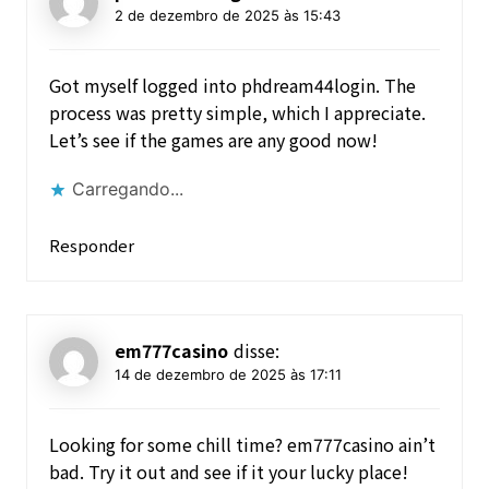
2 de dezembro de 2025 às 15:43
Got myself logged into
phdream44login
. The
process was pretty simple, which I appreciate.
Let’s see if the games are any good now!
Carregando...
Responder
em777casino
disse:
14 de dezembro de 2025 às 17:11
Looking for some chill time? em777casino ain’t
bad. Try it out and see if it your lucky place!