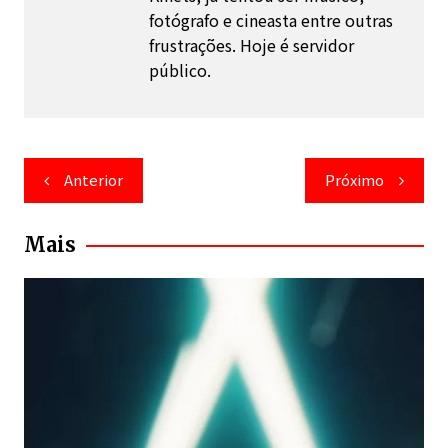
fotógrafo e cineasta entre outras
frustrações. Hoje é servidor
público.
Navegação
Anterior
Próximo
de
Post
Mais