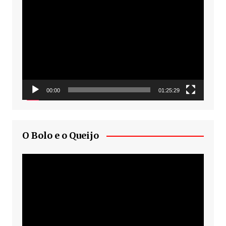
Tocador
de
vídeo
00:00
01:25:29
O Bolo e o Queijo
Tocador
de
vídeo