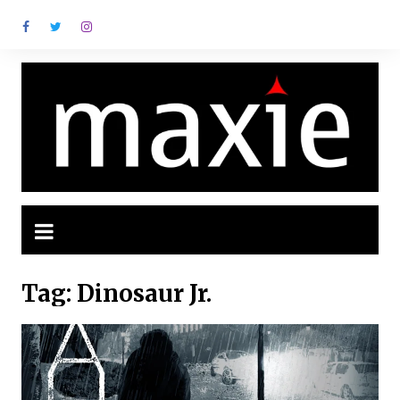
Ir
para
o
conteúdo
Tag:
Dinosaur Jr.