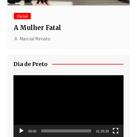
Clichê
A Mulher Fatal
Marcial Renato
Dia de Preto
Tocador
de
vídeo
00:00
01:25:29