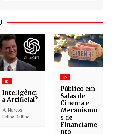
O Segredo do Meu
Fracasso
Batanka!
D
Asgaehart
Clichê
Cotidiano
Liga dos Jogadores
Imaginários
ID
ID
Depois do Shopping
Público em
Inteligênci
Salas de
a Artificial?
Cinema e
Mecanismo
Marcos
Felipe Delfino
s de
Financiame
nto