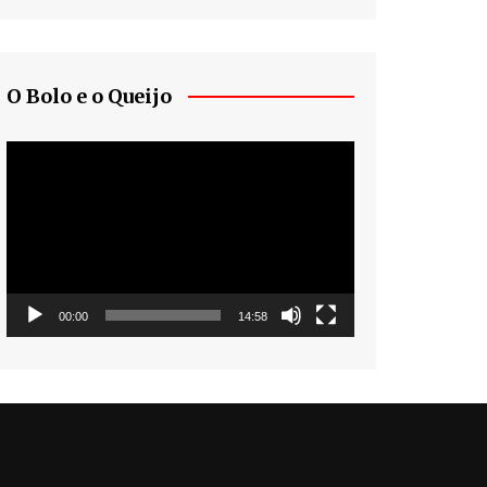
O Bolo e o Queijo
Tocador
de
vídeo
00:00
14:58