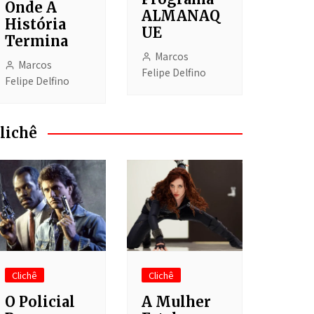
Onde A
ALMANAQ
História
UE
Termina
Marcos
Marcos
Felipe Delfino
Felipe Delfino
lichê
Clichê
Clichê
O Policial
A Mulher