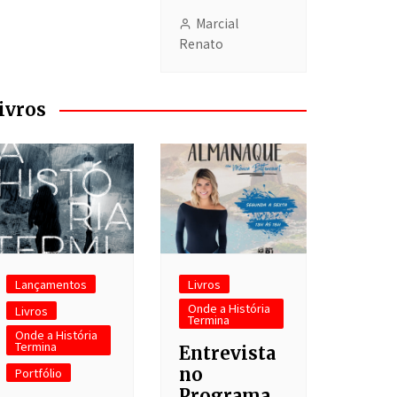
Marcial
Renato
ivros
Lançamentos
Livros
Onde a História
Livros
Termina
Onde a História
Termina
Entrevista
no
Portfólio
Programa