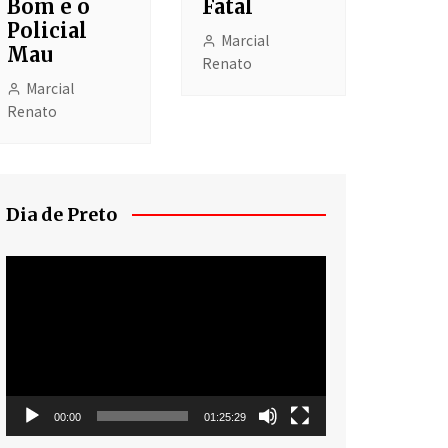
Bom e o
Fatal
Policial
Marcial
Mau
Renato
Marcial
Renato
Dia de Preto
Tocador
de
vídeo
00:00
01:25:29