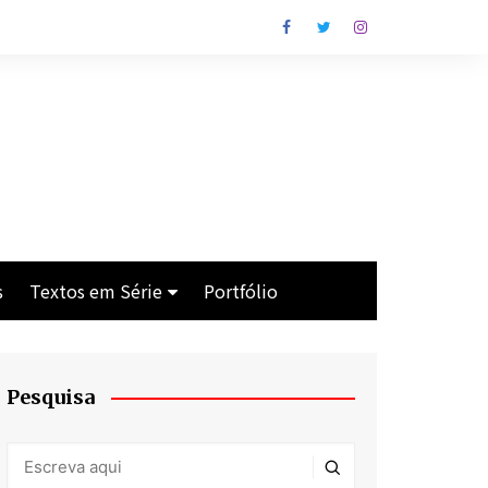
s
Textos em Série
Portfólio
Os Cavaleiros de Lim
Crise
Pesquisa
Antes da Praia
Man With the Gun