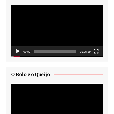
Tocador
de
vídeo
00:00
01:25:29
O Bolo e o Queijo
Tocador
de
vídeo