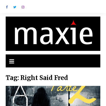
Ir
para
o
conteúdo
Tag:
Right Said Fred