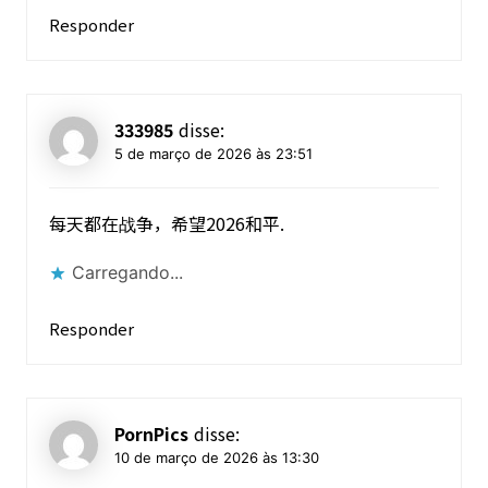
Responder
333985
disse:
5 de março de 2026 às 23:51
每天都在战争，希望2026和平.
Carregando...
Responder
PornPics
disse:
10 de março de 2026 às 13:30