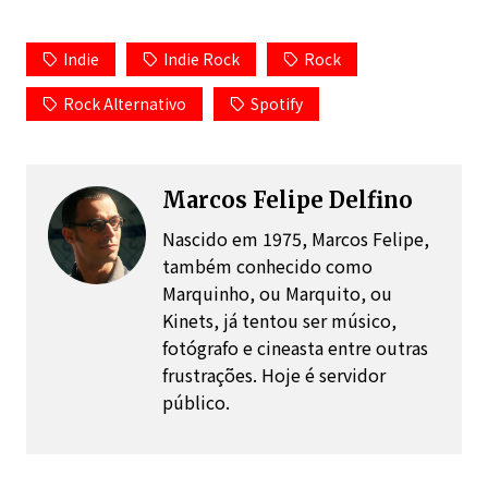
Indie
Indie Rock
Rock
Rock Alternativo
Spotify
Marcos Felipe Delfino
Nascido em 1975, Marcos Felipe,
também conhecido como
Marquinho, ou Marquito, ou
Kinets, já tentou ser músico,
fotógrafo e cineasta entre outras
frustrações. Hoje é servidor
público.