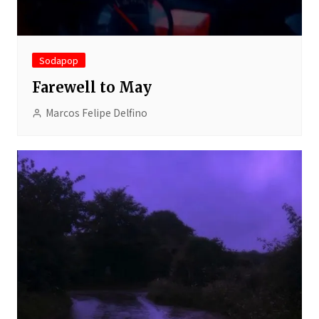
Sodapop
Farewell to May
Marcos Felipe Delfino