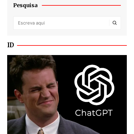
Pesquisa
ID