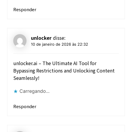
Responder
unlocker
disse:
10 de janeiro de 2026 às 22:32
unlocker.ai – The Ultimate AI Tool for
Bypassing Restrictions and Unlocking Content
Seamlessly!
Carregando...
Responder