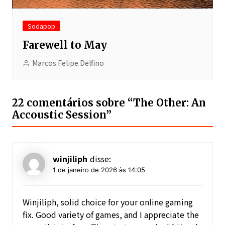
Sodapop
Farewell to May
Marcos Felipe Delfino
22 comentários sobre “
The Other: An
Accoustic Session
”
winjiliph
disse:
1 de janeiro de 2026 às 14:05
Winjiliph, solid choice for your online gaming
fix. Good variety of games, and I appreciate the