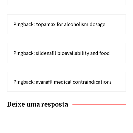
Pingback:
topamax for alcoholism dosage
Pingback:
sildenafil bioavailability and food
Pingback:
avanafil medical contraindications
Deixe uma resposta