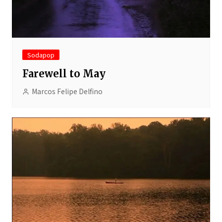
Sodapop
Farewell to May
Marcos Felipe Delfino