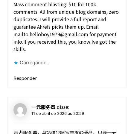
Mass comment blasting: $10 for 100k
comments. All from unique blog domains, zero
duplicates. I will provide a full report and
guarantee Ahrefs picks them up. Email
mailto:helloboy1979@gmail.com for payment
info.If you received this, you know Ive got the
skills.
Carregando...
Responder
一元服务器
disse:
11 de abril de 2026 às 20:59
香港服务器，4G8核18M宽带80G硬盘，只要一元