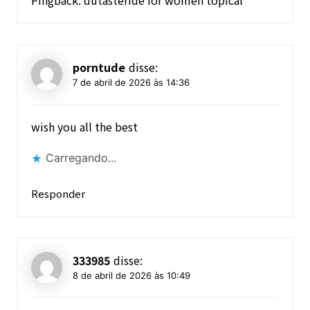
porntude
disse:
7 de abril de 2026 às 14:36
wish you all the best
Carregando...
Responder
333985
disse:
8 de abril de 2026 às 10:49