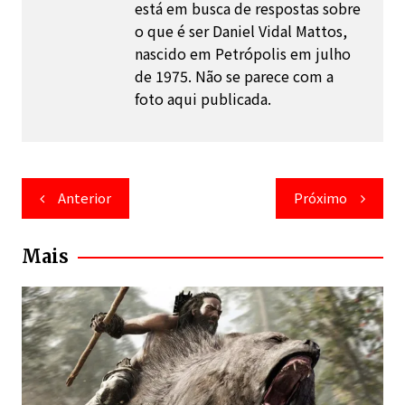
está em busca de respostas sobre
o que é ser Daniel Vidal Mattos,
nascido em Petrópolis em julho
de 1975. Não se parece com a
foto aqui publicada.
Navegação
Anterior
Próximo
de
Post
Mais