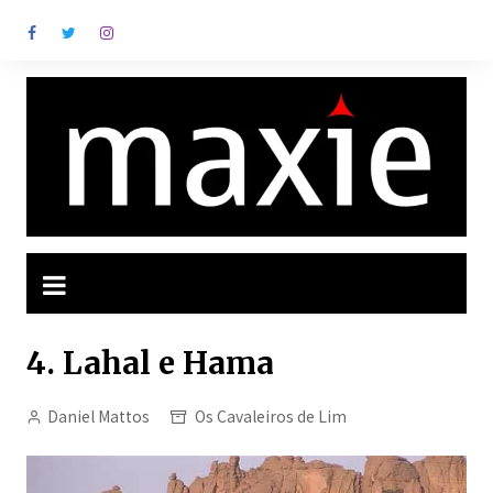
Ir
para
o
conteúdo
4. Lahal e Hama
Daniel Mattos
Os Cavaleiros de Lim