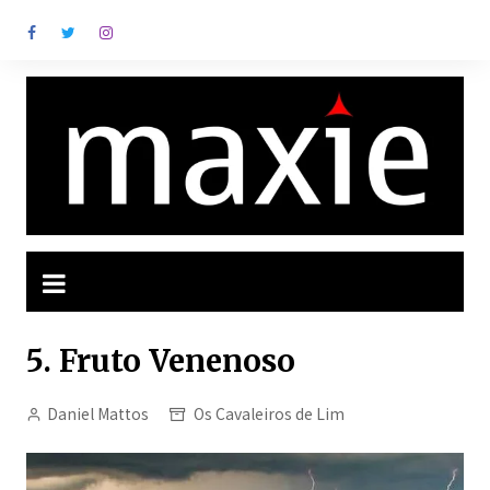
Ir
para
o
conteúdo
5. Fruto Venenoso
Daniel Mattos
Os Cavaleiros de Lim