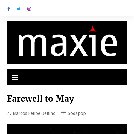
Ir
para
o
conteúdo
Farewell to May
Marcos Felipe Delfino
Sodapop