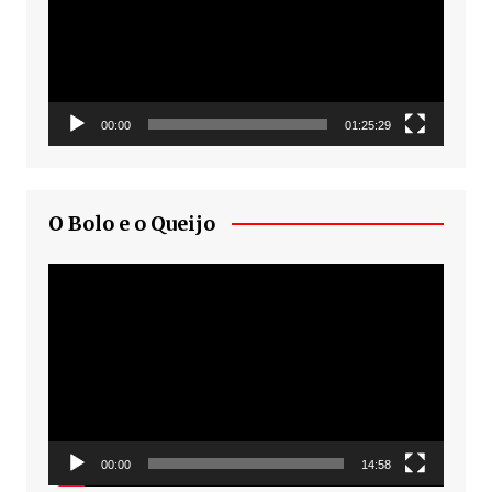
00:00
01:25:29
O Bolo e o Queijo
Tocador
de
vídeo
00:00
14:58