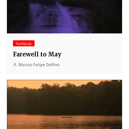
Sodapop
Farewell to May
Marcos Felipe Delfino