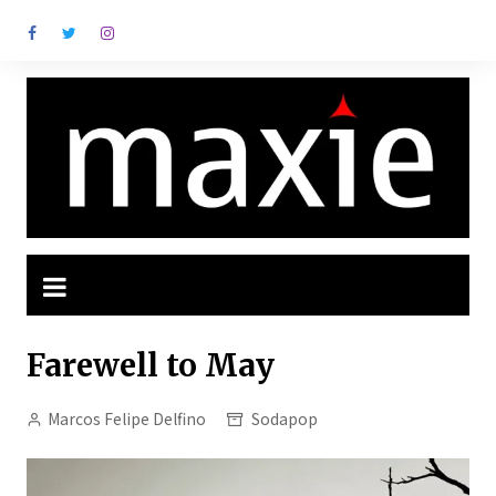
Ir
para
o
conteúdo
Farewell to May
Marcos Felipe Delfino
Sodapop