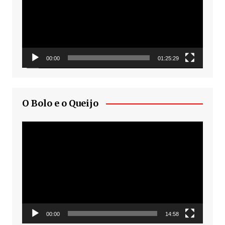
00:00
01:25:29
O Bolo e o Queijo
Tocador
de
vídeo
00:00
14:58