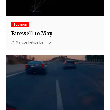
Sodapop
Farewell to May
Marcos Felipe Delfino