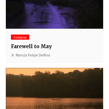
Sodapop
Farewell to May
Marcos Felipe Delfino