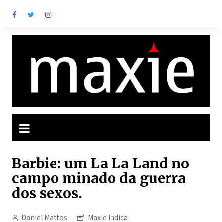
Ir
para
o
conteúdo
Barbie: um La La Land no
campo minado da guerra
dos sexos.
Daniel Mattos
Maxie Indica