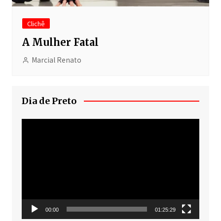
Clichê
A Mulher Fatal
Marcial Renato
Dia de Preto
Tocador
de
vídeo
00:00
01:25:29