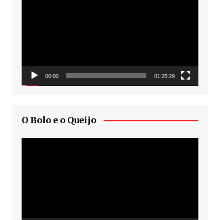
de
vídeo
00:00
01:25:29
O Bolo e o Queijo
Tocador
de
vídeo