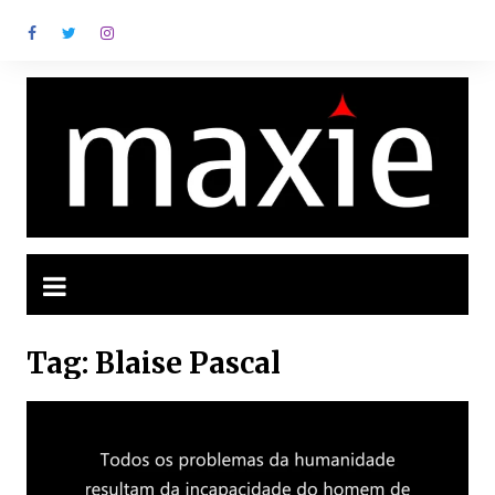
Ir
para
o
conteúdo
Tag:
Blaise Pascal