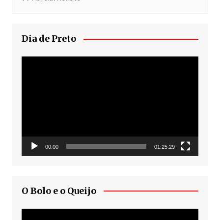
Dia de Preto
Tocador
de
vídeo
00:00
01:25:29
O Bolo e o Queijo
Tocador