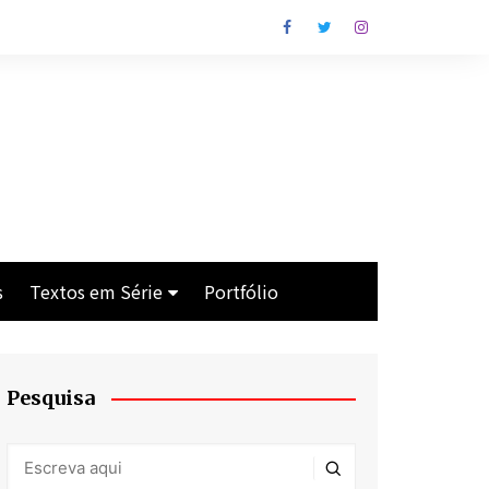
s
Textos em Série
Portfólio
Os Cavaleiros de Lim
Crise
Pesquisa
Antes da Praia
Man With the Gun