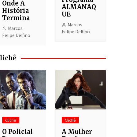
Onde A
ALMANAQ
História
UE
Termina
Marcos
Marcos
Felipe Delfino
Felipe Delfino
lichê
Clichê
Clichê
O Policial
A Mulher