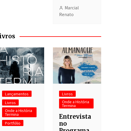
Marcial
Renato
ivros
Lançamentos
Livros
Onde a História
Livros
Termina
Onde a História
Termina
Entrevista
no
Portfólio
Programa