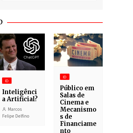
O Segredo do Meu
Fracasso
Batanka!
D
Asgaehart
Clichê
Cotidiano
Liga dos Jogadores
Imaginários
ID
ID
Depois do Shopping
Público em
Inteligênci
Salas de
a Artificial?
Cinema e
Mecanismo
Marcos
Felipe Delfino
s de
Financiame
nto