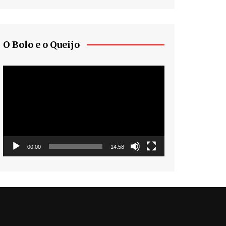
O Bolo e o Queijo
Tocador
de
vídeo
00:00
14:58