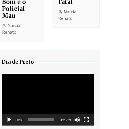
Bom e o
Fatal
Policial
Marcial
Mau
Renato
Marcial
Renato
Dia de Preto
Tocador
de
vídeo
00:00
01:25:29