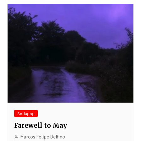
Sodapop
Farewell to May
Marcos Felipe Delfino