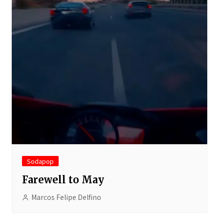
Sodapop
Farewell to May
Marcos Felipe Delfino