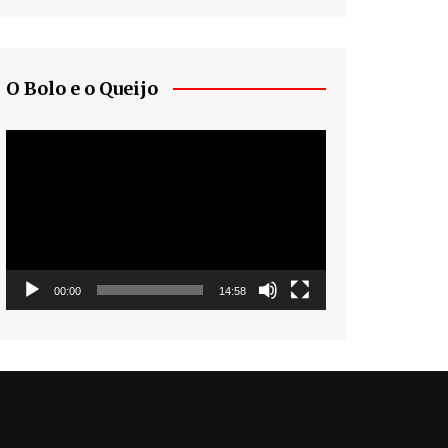
O Bolo e o Queijo
Tocador
de
vídeo
00:00
14:58