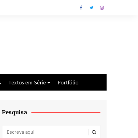
s
Textos em Série
Portfólio
Os Cavaleiros de Lim
Crise
Pesquisa
Antes da Praia
Man With the Gun