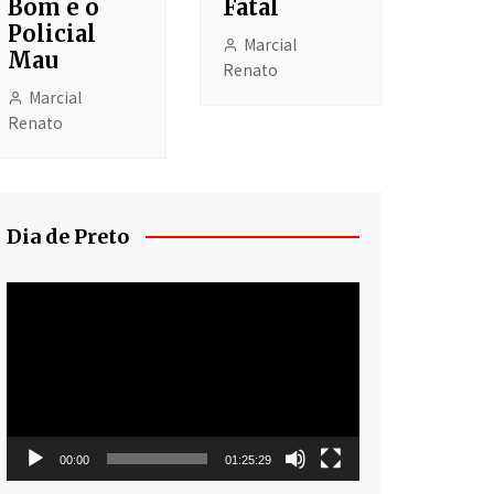
Bom e o
Fatal
Policial
Marcial
Mau
Renato
Marcial
Renato
Dia de Preto
Tocador
de
vídeo
00:00
01:25:29