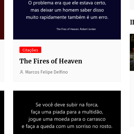
I
Citações
The Fires of Heaven
Marcos Felipe Delfino