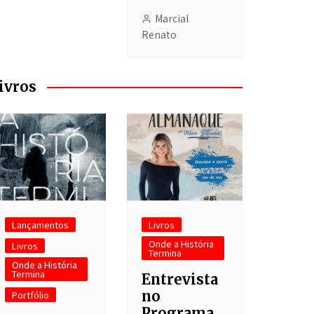
Marcial
Renato
ivros
Lançamentos
Livros
Onde a História
Livros
Termina
Onde a História
Termina
Entrevista
no
Portfólio
Programa