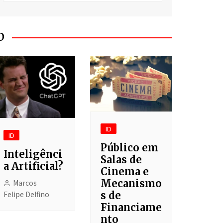
O Segredo do Meu
Fracasso
Batanka!
D
Asgaehart
Clichê
Cotidiano
Liga dos Jogadores
Imaginários
ID
ID
Depois do Shopping
Público em
Inteligênci
Salas de
a Artificial?
Cinema e
Mecanismo
Marcos
Felipe Delfino
s de
Financiame
nto