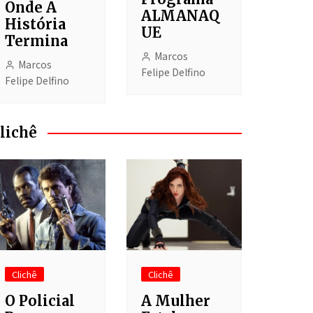
Onde A
ALMANAQ
História
UE
Termina
Marcos
Marcos
Felipe Delfino
Felipe Delfino
lichê
Clichê
Clichê
O Policial
A Mulher