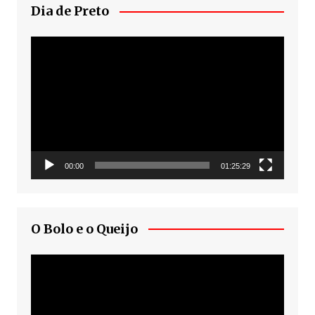
Dia de Preto
Tocador
de
vídeo
00:00
01:25:29
O Bolo e o Queijo
Tocador
de
vídeo