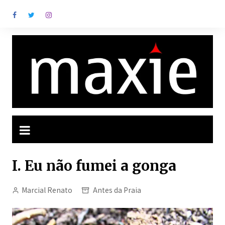
Ir
para
o
conteúdo
I. Eu não fumei a gonga
Marcial Renato
Antes da Praia