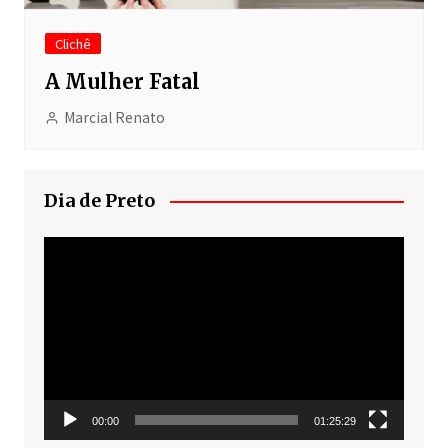
Clichê
A Mulher Fatal
Marcial Renato
Dia de Preto
Tocador
de
vídeo
00:00
01:25:29