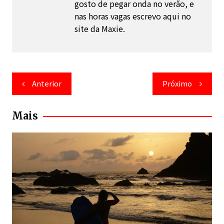
gosto de pegar onda no verão, e
nas horas vagas escrevo aqui no
site da Maxie.
Navegação
Anterior
Próximo
de
Post
Mais