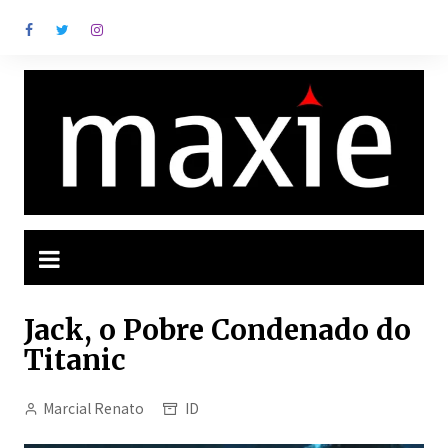
Ir
para
o
conteúdo
Jack, o Pobre Condenado do
Titanic
Marcial Renato
ID