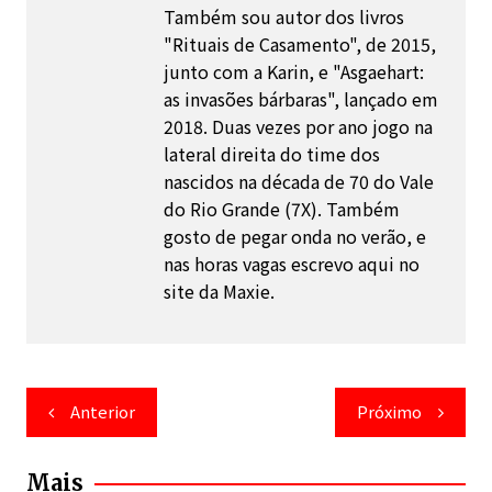
Também sou autor dos livros
"Rituais de Casamento", de 2015,
junto com a Karin, e "Asgaehart:
as invasões bárbaras", lançado em
2018. Duas vezes por ano jogo na
lateral direita do time dos
nascidos na década de 70 do Vale
do Rio Grande (7X). Também
gosto de pegar onda no verão, e
nas horas vagas escrevo aqui no
site da Maxie.
Navegação
Anterior
Próximo
de
Post
Mais