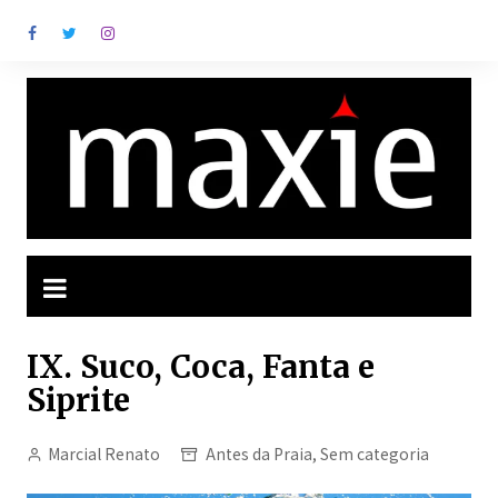
Ir
para
o
conteúdo
IX. Suco, Coca, Fanta e
Siprite
Marcial Renato
Antes da Praia
,
Sem categoria