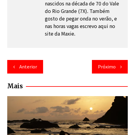
nascidos na década de 70 do Vale
do Rio Grande (7X). Também
gosto de pegar onda no verão, e
nas horas vagas escrevo aqui no
site da Maxie.
Navegação
Anterior
Próximo
de
Post
Mais