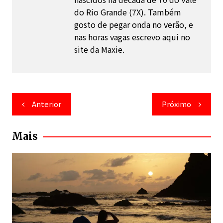
do Rio Grande (7X). Também
gosto de pegar onda no verão, e
nas horas vagas escrevo aqui no
site da Maxie.
Navegação
Anterior
Próximo
de
Post
Mais