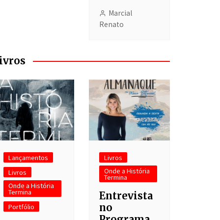
Marcial
Renato
ivros
Lançamentos
Livros
Onde a História
Livros
Termina
Onde a História
Termina
Entrevista
no
Portfólio
Programa