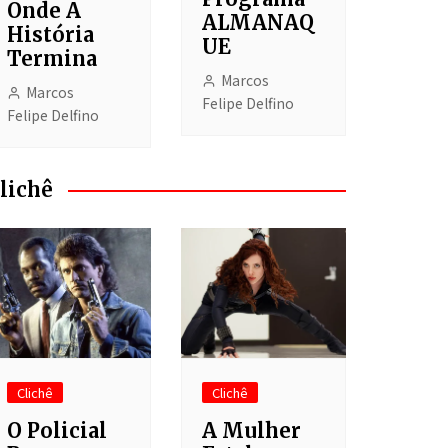
Onde A
ALMANAQ
História
UE
Termina
Marcos
Marcos
Felipe Delfino
Felipe Delfino
lichê
Clichê
Clichê
O Policial
A Mulher