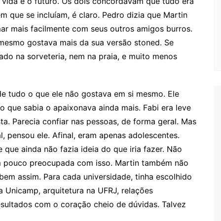
 vida e o futuro. Os dois concordavam que tudo era
em que se incluíam, é claro. Pedro dizia que Martin
ar mais facilmente com seus outros amigos burros.
 mesmo gostava mais da sua versão stoned. Se
ado na sorveteria, nem na praia, e muito menos
de tudo o que ele não gostava em si mesmo. Ele
o que sabia o apaixonava ainda mais. Fabi era leve
ta. Parecia confiar nas pessoas, de forma geral. Mas
 pensou ele. Afinal, eram apenas adolescentes.
que ainda não fazia ideia do que iria fazer. Não
m pouco preocupada com isso. Martin também não
bem assim. Para cada universidade, tinha escolhido
a Unicamp, arquitetura na UFRJ, relações
esultados com o coração cheio de dúvidas. Talvez