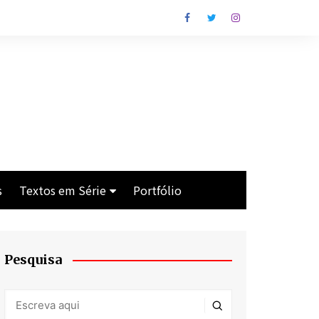
s
Textos em Série
Portfólio
Os Cavaleiros de Lim
Crise
Pesquisa
Antes da Praia
Man With the Gun