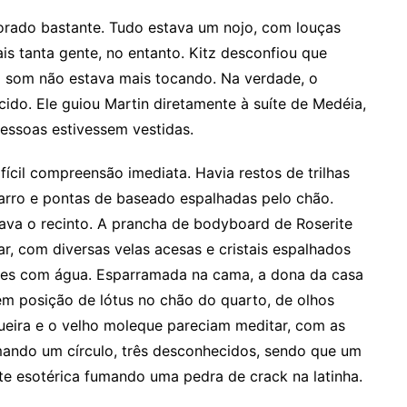
orado bastante. Tudo estava um nojo, com louças
s tanta gente, no entanto. Kitz desconfiou que
o som não estava mais tocando. Na verdade, o
do. Ele guiou Martin diretamente à suíte de Medéia,
essoas estivessem vestidas.
ícil compreensão imediata. Havia restos de trilhas
arro e pontas de baseado espalhadas pelo chão.
va o recinto. A prancha de bodyboard de Roserite
r, com diversas velas acesas e cristais espalhados
ames com água. Esparramada na cama, a dona da casa
m posição de lótus no chão do quarto, de olhos
ueira e o velho moleque pareciam meditar, com as
mando um círculo, três desconhecidos, sendo que um
e esotérica fumando uma pedra de crack na latinha.