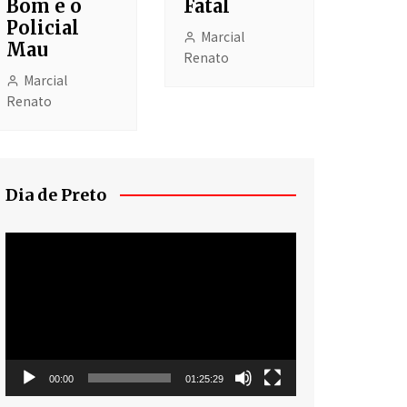
Bom e o
Fatal
Policial
Marcial
Mau
Renato
Marcial
Renato
Dia de Preto
Tocador
de
vídeo
00:00
01:25:29