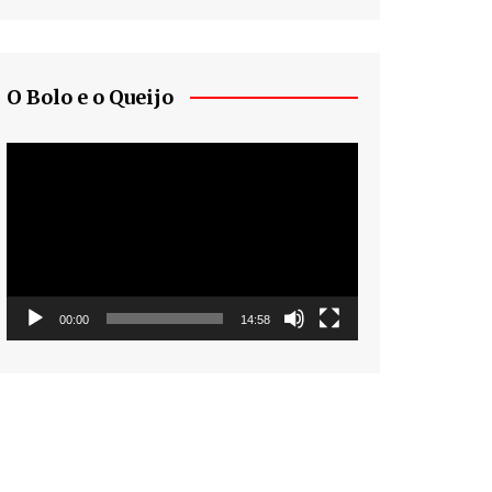
O Bolo e o Queijo
Tocador
de
vídeo
00:00
14:58