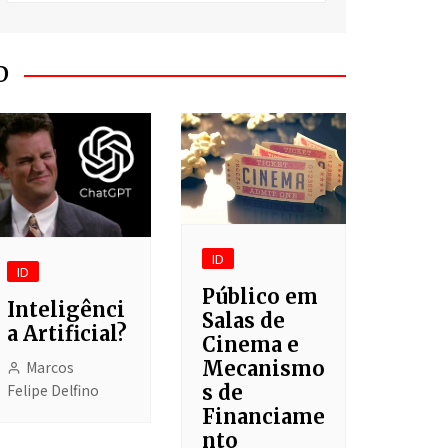
O Segredo do Meu
Fracasso
Batanka!
D
Asgaehart
Clichê
Cotidiano
Liga dos Jogadores
Imaginários
ID
ID
Depois do Shopping
Público em
Inteligênci
Salas de
a Artificial?
Cinema e
Mecanismo
Marcos
Felipe Delfino
s de
Financiame
nto